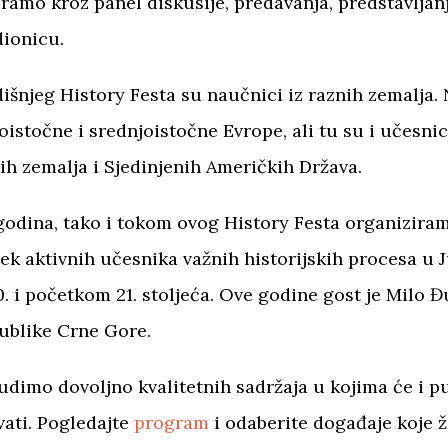
ziramo kroz panel diskusije, predavanja, predstavljanj
dionicu.
šnjeg History Festa su naučnici iz raznih zemalja. 
goistočne i srednjoistočne Evrope, ali tu su i učesnic
h zemalja i Sjedinjenih Američkih Država.
 godina, tako i tokom ovog History Festa organizira
jek aktivnih učesnika važnih historijskih procesa u 
. i početkom 21. stoljeća. Ove godine gost je Milo Đ
ublike Crne Gore.
dimo dovoljno kvalitetnih sadržaja u kojima će i p
vati. Pogledajte
program
i odaberite događaje koje že