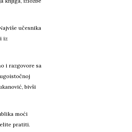
a knjiga, izložbe
Najviše učesnika
i iz
mo i razgovore sa
Jugoistočnoj
ukanović, bivši
ublika moći
lite pratiti.