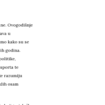
dine. Ovogodišnje
tava u
damo kako su se
-ih godina.
olitike,
 sporta te
je razumiju
klih osam