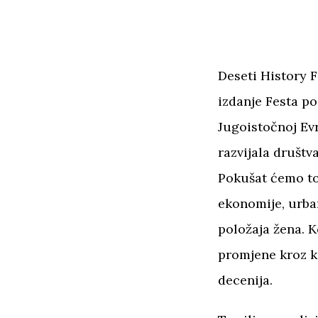
Deseti History F
izdanje Festa po
Jugoistočnoj Evr
razvijala društv
Pokušat ćemo to 
ekonomije, urban
položaja žena. 
promjene kroz k
decenija.