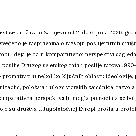
est se održava u Sarajevu od 2. do 6. juna 2026. go
svećeno je raspravama o razvoju poslijeratnih druš
opi. Ideja je da u komparativnoj perspektivi sagle
a poslije Drugog svjetskog rata i poslije ratova 1990
promatrati u nekoliko ključnih oblasti: ideologije, p
izacije, položaja i uloge vjerskih zajednica, razvoja
Komparativna perspektiva bi mogla pomoći da se bol
oje su društva u Jugoistočnoj Evropi prošla u prote