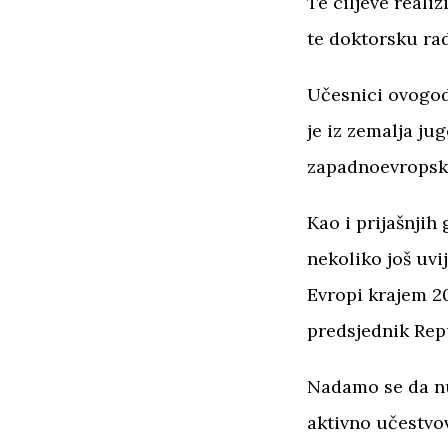
Te ciljeve reali
te doktorsku ra
Učesnici ovogodi
je iz zemalja ju
zapadnoevropski
Kao i prijašnjih
nekoliko još uvi
Evropi krajem 20
predsjednik Rep
Nadamo se da nu
aktivno učestvo