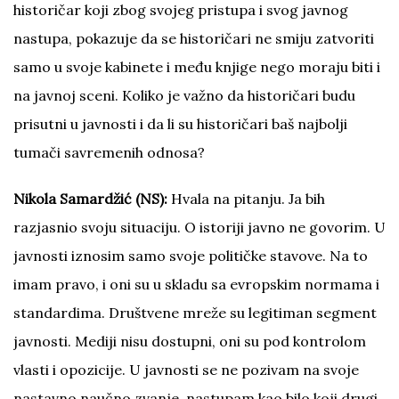
historičar koji zbog svojeg pristupa i svog javnog
nastupa, pokazuje da se historičari ne smiju zatvoriti
samo u svoje kabinete i među knjige nego moraju biti i
na javnoj sceni. Koliko je važno da historičari budu
prisutni u javnosti i da li su historičari baš najbolji
tumači savremenih odnosa?
Nikola Samardžić (NS):
Hvala na pitanju. Ja bih
razjasnio svoju situaciju. O istoriji javno ne govorim. U
javnosti iznosim samo svoje političke stavove. Na to
imam pravo, i oni su u skladu sa evropskim normama i
standardima. Društvene mreže su legitiman segment
javnosti. Mediji nisu dostupni, oni su pod kontrolom
vlasti i opozicije. U javnosti se ne pozivam na svoje
nastavno naučno zvanje, nastupam kao bilo koji drugi