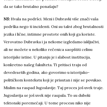
da se tako brutalno ponašaju?
NS:
Hvala na podršci. Meni i Dubravki više znači vaša
podrška nego ti incidenti. Oni su takvi zbog brutalnosti
jezika i lične, intimne prostote onih koji ga koriste.
Verovatno Dubravka i ja nekome izgledamo isključivi,
ali ne možete u nekoliko rečenica saopštiti celinu
istorijske istine. U pitanju je i slabost institucija,
konkretno našeg fakulteta. Ti pritisci traju od
devedesetih godina, ako govorimo u istorijsko-
političkom kontekstu koji je prisutan i nije se povukao.
Mislim na raspad Jugoslavije. Taj proces još uvek traje.
Jugoslavija se još uvek nije raspala. To su duboki
tektonski poremećaji. U tome procesu niko nije