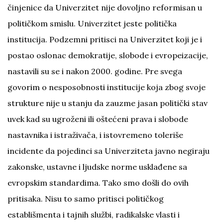
činjenice da Univerzitet nije dovoljno reformisan u
političkom smislu. Univerzitet jeste politička
institucija. Podzemni pritisci na Univerzitet koji je i
postao oslonac demokratije, slobode i evropeizacije,
nastavili su se i nakon 2000. godine. Pre svega
govorim o nesposobnosti institucije koja zbog svoje
strukture nije u stanju da zauzme jasan politički stav
uvek kad su ugroženi ili oštećeni prava i slobode
nastavnika i istraživača, i istovremeno toleriše
incidente da pojedinci sa Univerziteta javno negiraju
zakonske, ustavne i ljudske norme usklađene sa
evropskim standardima. Tako smo došli do ovih
pritisaka. Nisu to samo pritisci političkog
establišmenta i tajnih službi, radikalske vlasti i