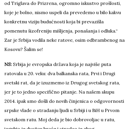
od Triglava do Prizrena, ogromno iskustvo prošlosti,
koje je bolno, nismo uspeli da prevedemo u bilo kakvu
konkretnu viziju budućnosti koja bi prevazišla
pomenutu šizofreniju mišljenja, ponašanja i odluka.“
Zar je Srbija vodila neke ratove, osim odbrambenog na
Kosovu? Šalim se!
NS:
Srbija je evropska država koja je najviše puta
ratovala u 20. veku: dva balkanska rata, Prvi i Drugi
svetski rat, da je izuzmemo iz Drugog svetskog rata,
jer je to jedno specifično pitanje. Na našem skupu
2014. ipak smo došli do novih činjenica o odgovornosti
srpske vlade o stradanju ljudi u Srbiji i u BiH u Prvom
svetskom ratu. Moj deda je bio dobrovoljac u ratu,
izgubio je dvojicu braće i stradao je zbog