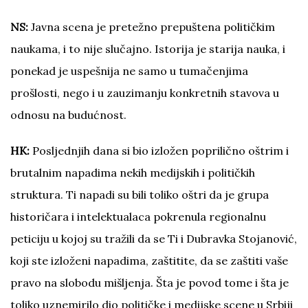
NS:
Javna scena je pretežno prepuštena političkim
naukama, i to nije slučajno. Istorija je starija nauka, i
ponekad je uspešnija ne samo u tumačenjima
prošlosti, nego i u zauzimanju konkretnih stavova u
odnosu na budućnost.
HK:
Posljednjih dana si bio izložen poprilično oštrim i
brutalnim napadima nekih medijskih i političkih
struktura. Ti napadi su bili toliko oštri da je grupa
historičara i intelektualaca pokrenula regionalnu
peticiju u kojoj su tražili da se Ti i Dubravka Stojanović,
koji ste izloženi napadima, zaštitite, da se zaštiti vaše
pravo na slobodu mišljenja. Šta je povod tome i šta je
toliko uznemirilo dio političke i medijske scene u Srbiji