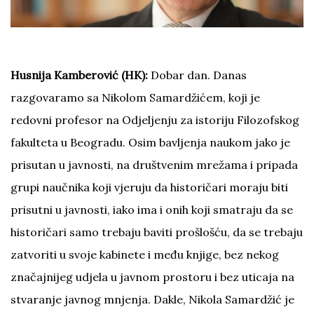
Husnija Kamberović (HK):
Dobar dan. Danas
razgovaramo sa Nikolom Samardžićem, koji je
redovni profesor na Odjeljenju za istoriju Filozofskog
fakulteta u Beogradu. Osim bavljenja naukom jako je
prisutan u javnosti, na društvenim mrežama i pripada
grupi naučnika koji vjeruju da historičari moraju biti
prisutni u javnosti, iako ima i onih koji smatraju da se
historičari samo trebaju baviti prošlošću, da se trebaju
zatvoriti u svoje kabinete i među knjige, bez nekog
značajnijeg udjela u javnom prostoru i bez uticaja na
stvaranje javnog mnjenja. Dakle, Nikola Samardžić je