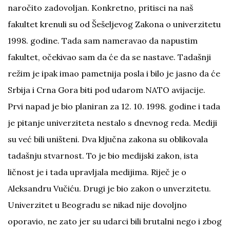
naročito zadovoljan. Konkretno, pritisci na naš
fakultet krenuli su od Šešeljevog Zakona o univerzitetu
1998. godine. Tada sam nameravao da napustim
fakultet, očekivao sam da će da se nastave. Tadašnji
režim je ipak imao pametnija posla i bilo je jasno da će
Srbija i Crna Gora biti pod udarom NATO avijacije.
Prvi napad je bio planiran za 12. 10. 1998. godine i tada
je pitanje univerziteta nestalo s dnevnog reda. Mediji
su već bili uništeni. Dva ključna zakona su oblikovala
tadašnju stvarnost. To je bio medijski zakon, ista
ličnost je i tada upravljala medijima. Riječ je o
Aleksandru Vučiću. Drugi je bio zakon o unverzitetu.
Univerzitet u Beogradu se nikad nije dovoljno
oporavio, ne zato jer su udarci bili brutalni nego i zbog