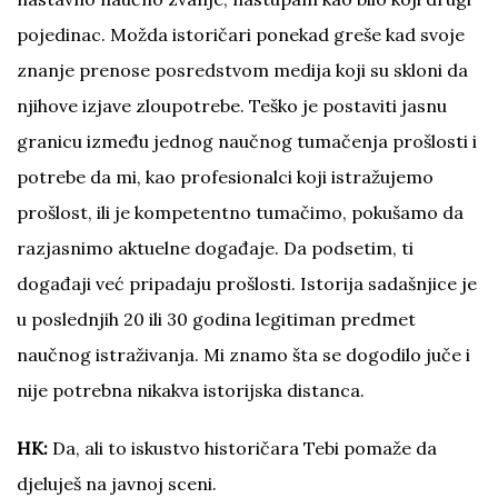
pojedinac. Možda istoričari ponekad greše kad svoje
znanje prenose posredstvom medija koji su skloni da
njihove izjave zloupotrebe. Teško je postaviti jasnu
granicu između jednog naučnog tumačenja prošlosti i
potrebe da mi, kao profesionalci koji istražujemo
prošlost, ili je kompetentno tumačimo, pokušamo da
razjasnimo aktuelne događaje. Da podsetim, ti
događaji već pripadaju prošlosti. Istorija sadašnjice je
u poslednjih 20 ili 30 godina legitiman predmet
naučnog istraživanja. Mi znamo šta se dogodilo juče i
nije potrebna nikakva istorijska distanca.
HK:
Da, ali to iskustvo historičara Tebi pomaže da
djeluješ na javnoj sceni.