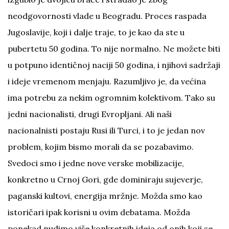
neodgovornosti vlade u Beogradu. Proces raspada
Jugoslavije, koji i dalje traje, to je kao da ste u
pubertetu 50 godina. To nije normalno. Ne možete biti
u potpuno identičnoj naciji 50 godina, i njihovi sadržaji
i ideje vremenom menjaju. Razumljivo je, da većina
ima potrebu za nekim ogromnim kolektivom. Tako su
jedni nacionalisti, drugi Evropljani. Ali naši
nacionalnisti postaju Rusi ili Turci, i to je jedan nov
problem, kojim bismo morali da se pozabavimo.
Svedoci smo i jedne nove verske mobilizacije,
konkretno u Crnoj Gori, gde dominiraju sujeverje,
paganski kultovi, energija mržnje. Možda smo kao
istoričari ipak korisni u ovim debatama. Možda
ponekad nudimo više konkretnih ideja od onih koji se