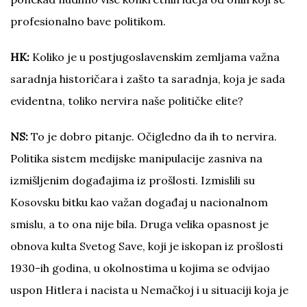
profesionalno bave politikom.
HK:
Koliko je u postjugoslavenskim zemljama važna
saradnja historičara i zašto ta saradnja, koja je sada
evidentna, toliko nervira naše političke elite?
NS:
To je dobro pitanje. Očigledno da ih to nervira.
Politika sistem medijske manipulacije zasniva na
izmišljenim događajima iz prošlosti. Izmislili su
Kosovsku bitku kao važan događaj u nacionalnom
smislu, a to ona nije bila. Druga velika opasnost je
obnova kulta Svetog Save, koji je iskopan iz prošlosti
1930-ih godina, u okolnostima u kojima se odvijao
uspon Hitlera i nacista u Nemačkoj i u situaciji koja je