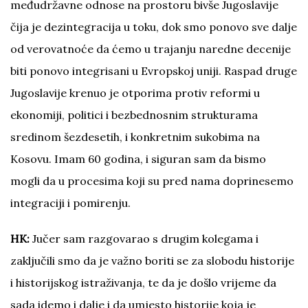
međudržavne odnose na prostoru bivše Jugoslavije
čija je dezintegracija u toku, dok smo ponovo sve dalje
od verovatnoće da ćemo u trajanju naredne decenije
biti ponovo integrisani u Evropskoj uniji. Raspad druge
Jugoslavije krenuo je otporima protiv reformi u
ekonomiji, politici i bezbednosnim strukturama
sredinom šezdesetih, i konkretnim sukobima na
Kosovu. Imam 60 godina, i siguran sam da bismo
mogli da u procesima koji su pred nama doprinesemo
integraciji i pomirenju.
HK:
Jučer sam razgovarao s drugim kolegama i
zaključili smo da je važno boriti se za slobodu historije
i historijskog istraživanja, te da je došlo vrijeme da
sada idemo i dalje i da umjesto historije koja je