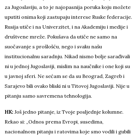
za Jugoslaviju, a to je najopasnija poruka koju možete
uputiti onima koji zastupaju interese Ruske federacije.
Rusija utiče i na Univerzitet, i na Akademiju i medije i
društvene mreže. Pokušava da utiče ne samo na
suočavanje s prošlošću, nego i svaku našu
institucionalnu saradnju. Nikad nismo bolje sarađivali
ni u jednoj Jugoslaviji, mislim na naučnike i one koji su
u javnoj sferi. Ne sećam se da su Beograd, Zagreb i
Sarajevo bili ovako bliski ni u Titovoj Jugoslaviji. Nije u
pitanju samo savremena tehnologija.
HK:
Još jedno pitanje, iz Tvoje posljednje kolumne.
Rekao si: „Odnos prema Evropi, susedima,
nacionalnom pitanju i ratovima koje smo vodili i gubili