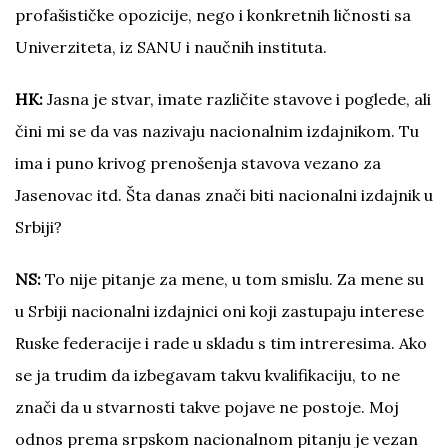
profašističke opozicije, nego i konkretnih ličnosti sa
Univerziteta, iz SANU i naučnih instituta.
HK:
Jasna je stvar, imate različite stavove i poglede, ali
čini mi se da vas nazivaju nacionalnim izdajnikom. Tu
ima i puno krivog prenošenja stavova vezano za
Jasenovac itd. Šta danas znači biti nacionalni izdajnik u
Srbiji?
NS:
To nije pitanje za mene, u tom smislu. Za mene su
u Srbiji nacionalni izdajnici oni koji zastupaju interese
Ruske federacije i rade u skladu s tim intreresima. Ako
se ja trudim da izbegavam takvu kvalifikaciju, to ne
znači da u stvarnosti takve pojave ne postoje. Moj
odnos prema srpskom nacionalnom pitanju je vezan