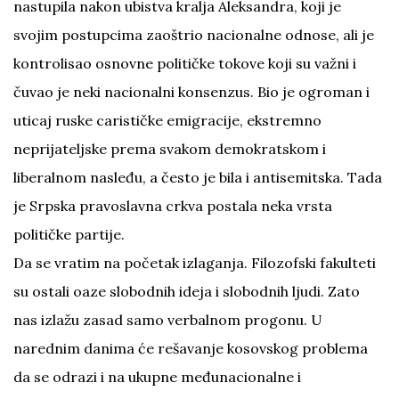
nastupila nakon ubistva kralja Aleksandra, koji je
svojim postupcima zaoštrio nacionalne odnose, ali je
kontrolisao osnovne političke tokove koji su važni i
čuvao je neki nacionalni konsenzus. Bio je ogroman i
uticaj ruske carističke emigracije, ekstremno
neprijateljske prema svakom demokratskom i
liberalnom nasleđu, a često je bila i antisemitska. Tada
je Srpska pravoslavna crkva postala neka vrsta
političke partije.
Da se vratim na početak izlaganja. Filozofski fakulteti
su ostali oaze slobodnih ideja i slobodnih ljudi. Zato
nas izlažu zasad samo verbalnom progonu. U
narednim danima će rešavanje kosovskog problema
da se odrazi i na ukupne međunacionalne i